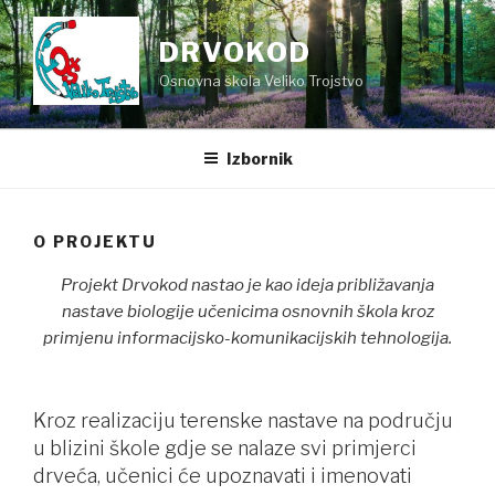
Preskoči
na
DRVOKOD
sadržaj
Osnovna škola Veliko Trojstvo
Izbornik
O PROJEKTU
Projekt Drvokod nastao je kao ideja približavanja
nastave biologije učenicima osnovnih škola kroz
primjenu informacijsko-komunikacijskih tehnologija.
Kroz realizaciju terenske nastave na području
u blizini škole gdje se nalaze svi primjerci
drveća, učenici će upoznavati i imenovati